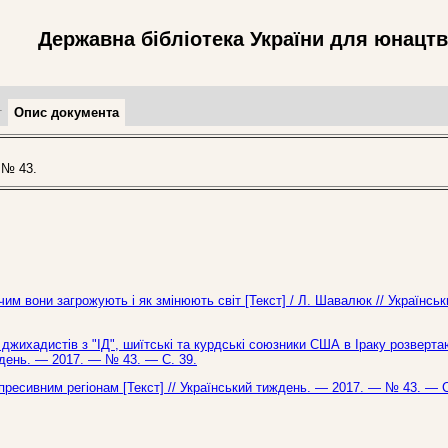
Державна бібліотека України для юнацт
т
Опис документа
 № 43.
им вони загрожують і як змінюють світ [Текст] / Л. Шавалюк // Українськ
 джихадистів з "ІД", шиїтські та курдські союзники США в Іраку розверта
иждень. — 2017. — № 43. — С. 39.
пресивним регіонам [Текст] // Український тиждень. — 2017. — № 43. — С