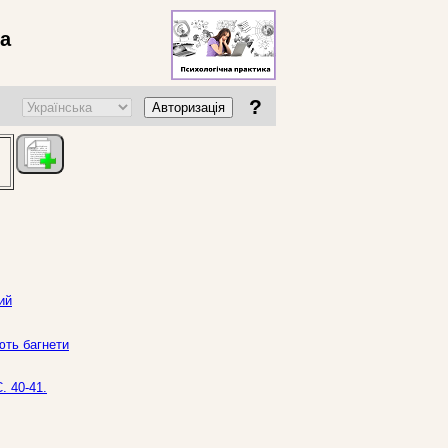
ва
?
Авторизація
ий
ють багнети
. 40-41.