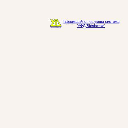
Інформаційно-пошукова система
'УФД/Бібліотека'