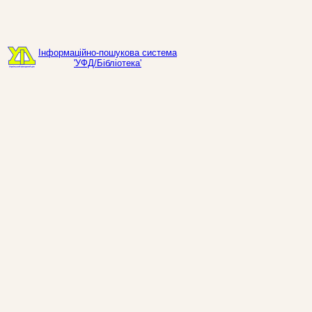
Інформаційно-пошукова система
'УФД/Бібліотека'