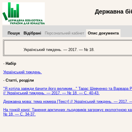
Державна бі
Пошук
Відібрані
Персональний кабінет
Опис документа
Український тиждень. — 2017. — № 18.
-
Набір
Український тиждень.
-
Статті, розділи
"Я хотіла завжди бачити його великим..." Тарас Шевченко та Варвара Рє
// Український тиждень. — 2017. — № 18. — С. 40-43.
Державна мова: тема номера [Текст] // Український тиждень. — 2017. 
На тонкій кризі: Танення арктичних льодовиків загрожує екологічною к
№ 18. — С. 34-37.