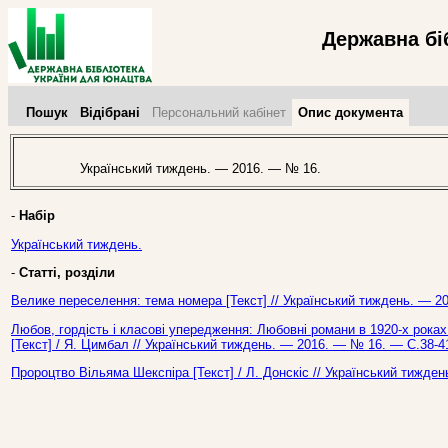
Державна бі
Пошук
Відібрані
Персональний кабінет
Опис документа
Український тиждень. — 2016. — № 16.
-
Набір
Український тиждень.
-
Статті, розділи
Велике переселення: тема номера [Текст] // Український тиждень. — 2
Любов, гордість і класові упередження: Любовні романи в 1920-х роках
[Текст] / Я. Цимбал // Український тиждень. — 2016. — № 16. — С.38-4
Пророцтво Вільяма Шекспіра [Текст] / Л. Донскіс // Український тижде