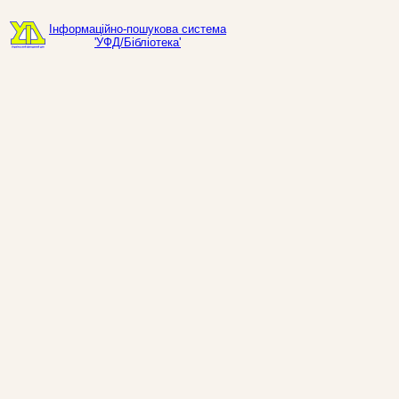
Інформаційно-пошукова система
'УФД/Бібліотека'