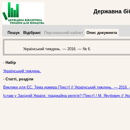
Державна бі
Пошук
Відібрані
Персональний кабінет
Опис документа
Український тиждень. — 2016. — № 6.
-
Набір
Український тиждень.
-
Статті, розділи
Виклики для ЄС: Тема номера [Текст] // Український тиждень. — 2016.
Іслам у Західній Україні: традиційна релігія? [Текст] / М. Якубович //