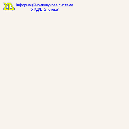
Інформаційно-пошукова система
'УФД/Бібліотека'