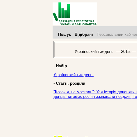
Пошук
Відібрані
Персональний кабіне
Український тиждень. — 2015. — 
-
Набір
Український тиждень.
-
Статті, розділи
"Козак я, не москаль": Уся історія донських
донців питомих росіян зазнавали невдачі [Те