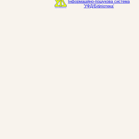
Інформаційно-пошукова система
'УФД/Бібліотека'