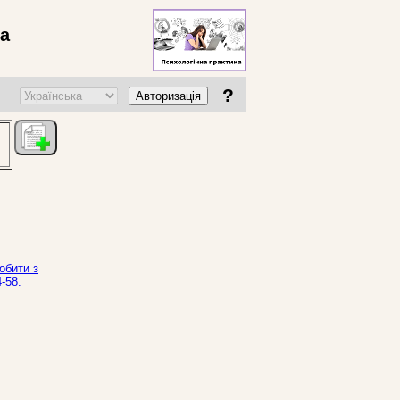
ва
?
Авторизація
обити з
-58.