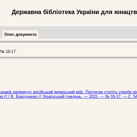
Державна бібліотека України для юнацт
т
Опис документа
№ 16-17.
 казаків заперечує російський імперський міф. Протягом століть спроби зр
кст] / В. Брехуненко // Український тиждень. — 2015. — № 16-17. — С. 54