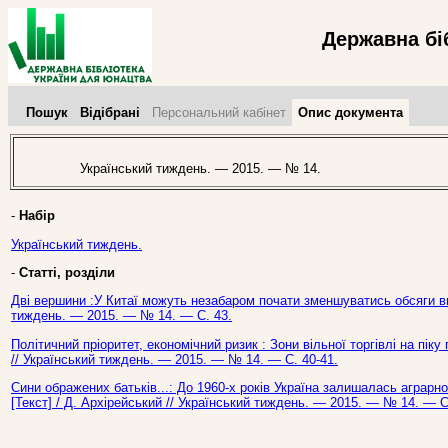
Державна бі
Пошук
Відібрані
Персональний кабінет
Опис документа
Український тиждень. — 2015. — № 14.
-
Набір
Український тиждень.
-
Статті, розділи
Дві вершини :У Китаї можуть незабаром почати зменшуватись обсяги вир
тиждень. — 2015. — № 14. — С. 43.
Політичний пріоритет, економічний ризик : Зони вільної торгівлі на піку
// Український тиждень. — 2015. — № 14. — С. 40-41.
Сини ображених батьків...: До 1960-х років Україна залишалась аграрн
[Текст] / Д. Архірейський // Український тиждень. — 2015. — № 14. — С