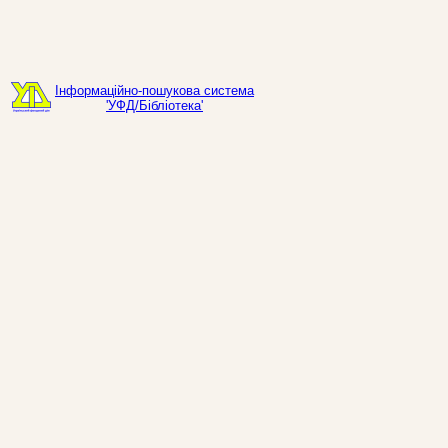
Інформаційно-пошукова система
'УФД/Бібліотека'