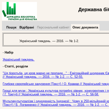
Державна бі
Пошук
Відібрані
Персональний кабінет
Опис документа
Український тиждень. — 2016. — № 1-2.
-
Набір
Український тиждень.
-
Статті, розділи
"Ця боротьба, ця кров марно не пропаде..." : Еміграційний щоденник Єв
// Український тиждень. — 2016. — № 1-2. — С. 52-55.
Глибоке європейське занурення [Текст] / О. Крамар // Український тиж
Гроші для музи : Українська культура потребує рівних, конкурентних і
/ Г. Трегуб // Український тиждень. — 2016. — № 1-2. — С. 56-58.
Мультикультуралізм і одноденність Індонезії : Чому в 250-мільйонній к
[Текст] / Б. Логвиненко // Український тиждень. — 2016. — № 1-2. — С. 