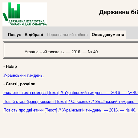
Державна бі
Пошук
Відібрані
Персональний кабінет
Опис документа
Український тиждень. — 2016. — № 40.
-
Набір
Український тиждень.
-
Статті, розділи
Екологія: тема номера [Текст] // Український тиждень. — 2016. — № 40.
Нові й старі бранці Кремля [Текст] / С. Козлюк // Український тиждень
Повість про дві етики [Текст] // Український тиждень. — 2016. — № 40.