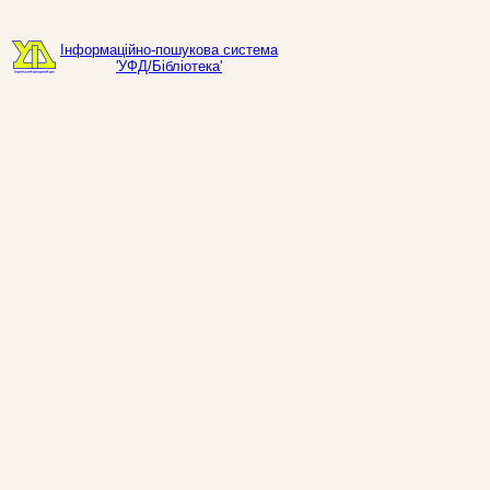
Інформаційно-пошукова система
'УФД/Бібліотека'