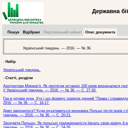
Державна бі
Пошук
Відібрані
Персональний кабінет
Опис документа
Український тиждень. — 2016. — № 36.
-
Набір
Український тиждень.
-
Статті, розділи
Архітектори Міжмор‘я. Як протягом останніх 100 років визначалися геопо
// Український тиждень. — 2016. — № 36. — С. 27-30.
Гра в чотири руки. Хто і що формує порядок денний "Права і справедлив
2016. — № 36. — С. 16-17.
Диво закінчилося? Куди рухатиметься економіка Польщі після років стій
тиждень. — 2016. — № 36. — С. 20-21.
Зрозуміти Польщу. Як польські традиціоналісти бачать свою країну й ві
тиждень. — 2016. — № 36. — С. 24-26.