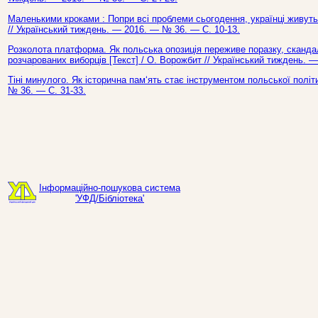
Маленькими кроками : Попри всі проблеми сьогодення, українці живуть 
// Український тиждень. — 2016. — № 36. — С. 10-13.
Розколота платформа. Як польська опозиція переживе поразку, сканда
розчарованих виборців [Текст] / О. Ворожбит // Український тиждень. 
Тіні минулого. Як історична пам‘ять стає інструментом польської політи
№ 36. — С. 31-33.
Інформаційно-пошукова система
'УФД/Бібліотека'