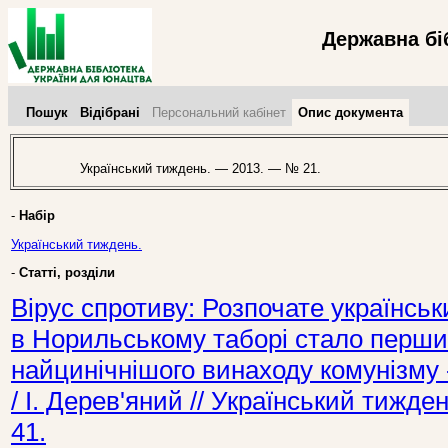
Державна бі
Пошук
Відібрані
Персональний кабінет
Опис документа
Український тиждень. — 2013. — № 21.
-
Набір
Український тиждень.
-
Статті, розділи
Вірус спротиву: Розпочате українсь
в Норильському таборі стало перши
найцинічнішого винаходу комунізму 
/ І. Дерев'яний // Український тижд
41.