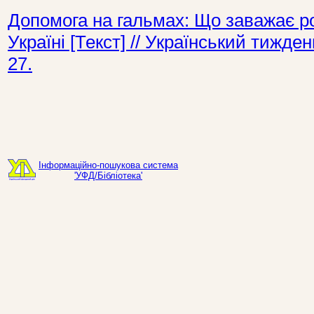
Допомога на гальмах: Що заважає ро
Україні [Текст] // Український тижд
27.
Інформаційно-пошукова система
'УФД/Бібліотека'