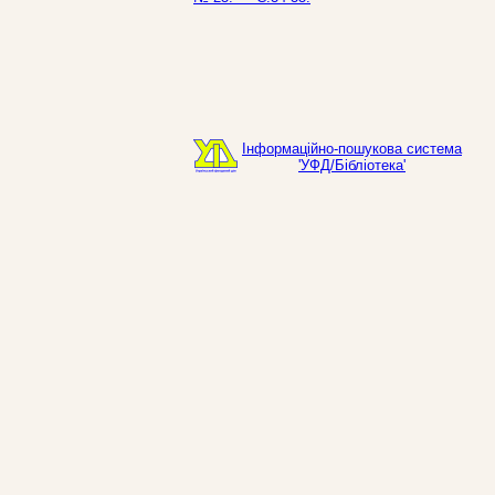
Інформаційно-пошукова система
'УФД/Бібліотека'