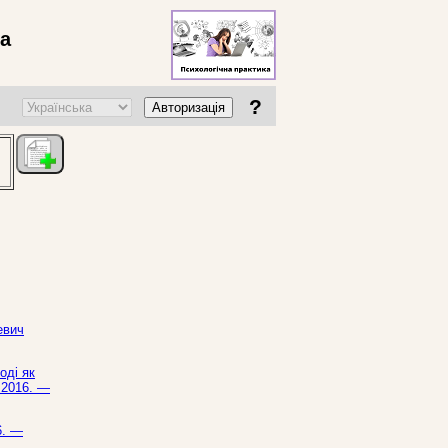
ва
?
Авторизація
евич
оді як
 2016. —
6. —