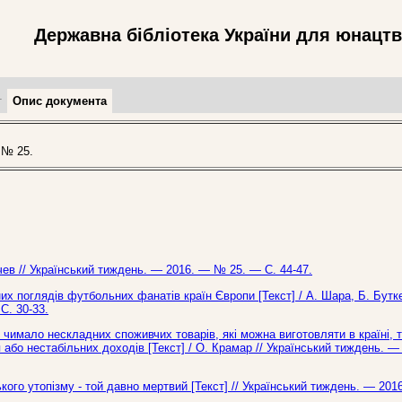
Державна бібліотека України для юнацт
т
Опис документа
 № 25.
нічев // Український тиждень. — 2016. — № 25. — С. 44-47.
них поглядів футбольних фанатів країн Європи [Текст] / А. Шара, Б. Бутк
С. 30-33.
 чимало нескладних споживчих товарів, які можна виготовляти в країні, т
 або нестабільних доходів [Текст] / О. Крамар // Український тиждень. —
кого утопізму - той давно мертвий [Текст] // Український тиждень. — 201