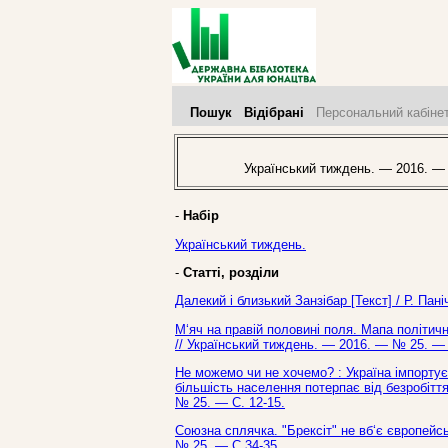
Пошук
Відібрані
Персональний кабіне
Український тиждень. — 2016. —
-
Набір
Український тиждень.
-
Статті, розділи
Далекий і близький Занзібар [Текст] / Р. Па
М‘яч на правій половині поля. Мапа політич
// Український тиждень. — 2016. — № 25. — 
Не можемо чи не хочемо? : Україна імпортує
більшість населення потерпає від безробіття
№ 25. — С. 12-15.
Союзна сплячка. "Брексіт" не вб‘є європейсь
№ 25. — С.34-35.