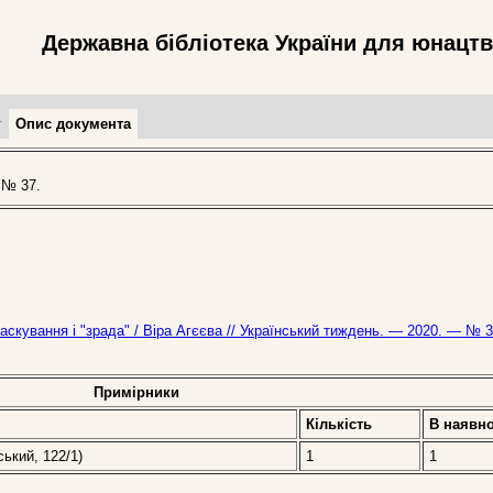
Державна бібліотека України для юнацт
т
Опис документа
 № 37.
аскування і "зрада" / Віра Агєєва // Український тиждень. — 2020. — № 3
Примірники
Кількість
В наявно
ський, 122/1)
1
1