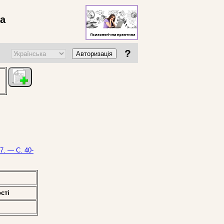
ва
?
Авторизація
7. — С. 40-
стi