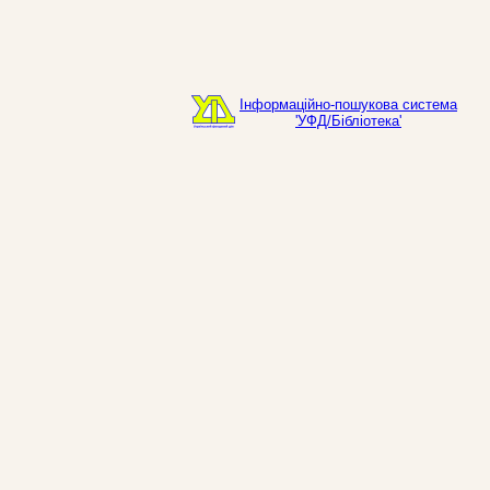
Інформаційно-пошукова система
'УФД/Бібліотека'