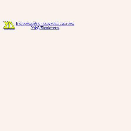
Інформаційно-пошукова система
'УФД/Бібліотека'