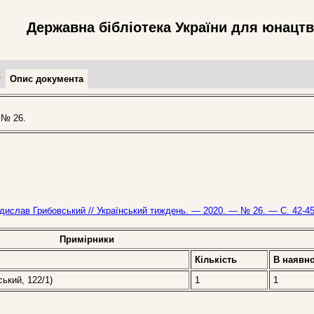
Державна бібліотека України для юнацт
т
Опис документа
 № 26.
адислав Грибовський // Український тиждень. — 2020. — № 26. — С. 42-45
Примірники
Кількість
В наявно
ський, 122/1)
1
1