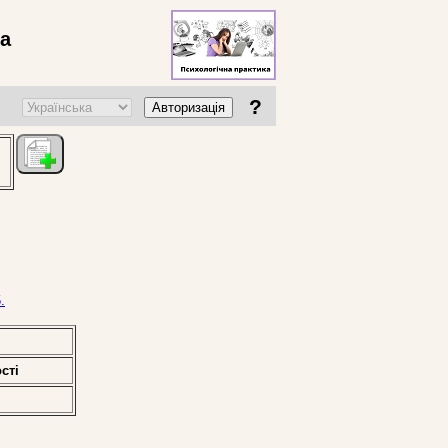
ва
?
Авторизація
.
стi