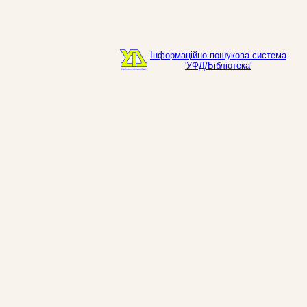
Інформаційно-пошукова система
'УФД/Бібліотека'