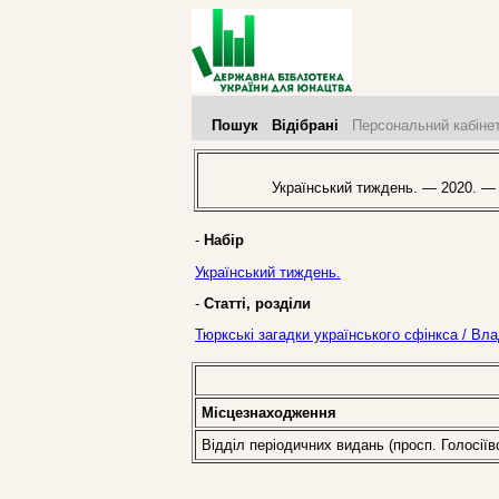
Пошук
Відібрані
Персональний кабіне
Український тиждень. — 2020. —
-
Набір
Український тиждень.
-
Статті, розділи
Тюркські загадки українського сфінкса / Вл
Місцезнаходження
Відділ періодичних видань (просп. Голосіїв