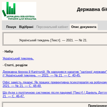
Державна бі
Пошук
Відібрані
Персональний кабінет
Опис документа
Український тиждень [Текст]. — 2021. — № 21.
-
Набір
Український тиждень.
-
Статті, розділи
Державна бронза й Капітолій: Як народився наратив "залізної держави" в
// Український тиждень. — 2021. — № 21. — С. 40-45.
Офіс замість лікарні: Як працює превентивна психотерапія на робочому 
2021. — № 21. — С. 48-49.
Що буде з політичною системою після пандемії [Текст] / Даніель Деттл
21. — С. 46-47.
Примірники