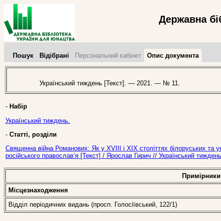
Державна бі
Пошук
Відібрані
Персональний кабінет
Опис документа
Український тиждень [Текст]. — 2021. — № 11.
-
Набір
Український тиждень.
-
Статті, розділи
Священна війна Романових: Як у ХVІІІ і ХІХ століттях білоруських та 
російського православ‘я [Текст] / Ярослав Гирич // Український тижден
Примірники
Місцезнаходження
Відділ періодичних видань (просп. Голосіївський, 122/1)