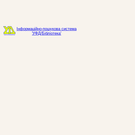
Інформаційно-пошукова система
'УФД/Бібліотека'