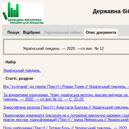
Державна бі
Пошук
Відібрані
Персональний кабінет
Опис документа
Український тиждень. — 2020. —сп.вип. № 12.
-
Набір
Український тиждень.
-
Статті, розділи
Від "хуліганів" до героїв [Текст] / Роман Турин // Український тиждень
За відкритими кордонами. Чому українська молодь масово виїджає за ко
тиждень. — 2020. — сп.вип.№ 12. — С. 21-23.
Знеособлена загроза [Текст] / Анастасія Балєва // Український тижден
Передумови демократії (інклюзія не є потребою виключно окремих соці
прагне якісних трансформацій) [Текст] / Ірина Ямборська // Українськи
Поза шаблонами [Текст] / Тетяна Боць // Український тиждень. — 2020.