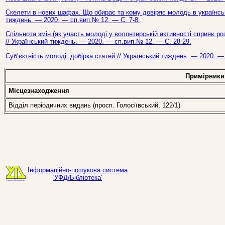
Скелети в нових шафах. Що обирає та кому довіряє молодь в українсько
тиждень. — 2020. — сп.вип.№ 12. — С. 7-8.
Спільнота змін (як участь молоді у волонтерській активності сприяє роз
// Український тиждень. — 2020. — сп.вип.№ 12. — С. 28-29.
Суб‘єктність молоді: добірка статей // Український тиждень. — 2020. —
Примірники
Місцезнаходження
Відділ періодичних видань (просп. Голосіївський, 122/1)
Інформаційно-пошукова система
'УФД/Бібліотека'