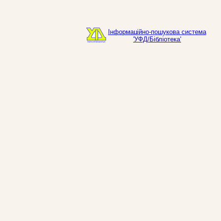
Інформаційно-пошукова система
'УФД/Бібліотека'