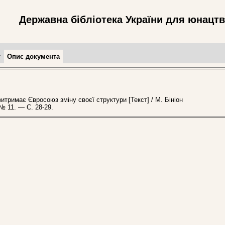
Державна бібліотека України для юнацт
т
Опис документа
тримає Євросоюз зміну своєї структури [Текст] / М. Бініон
№ 11. — С. 28-29.