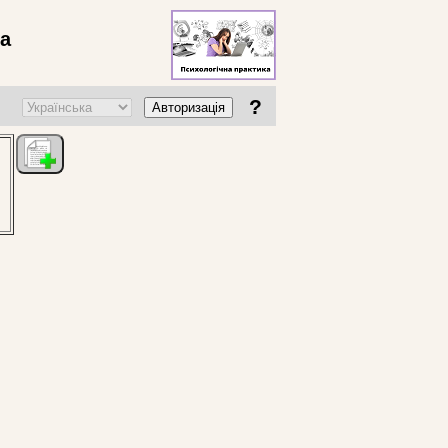
ва
?
Авторизація