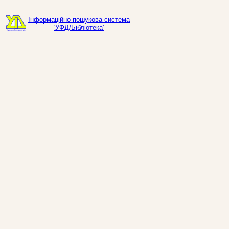
Інформаційно-пошукова система
'УФД/Бібліотека'