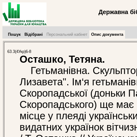
Державна бі
Пошук
Відібрані
Персональний кабінет
Опис документа
63.3(4Укр)6-8
Осташко, Тетяна.
Гетьманівна. Скульпто
Лизавета". Ім‘я гетьмані
Скоропадської (доньки 
Скоропадського) ще має п
місце у плеяді українськи
видатних українок вітчизня