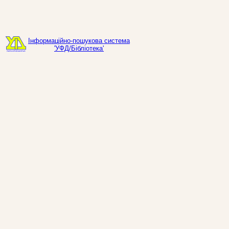
Інформаційно-пошукова система
'УФД/Бібліотека'