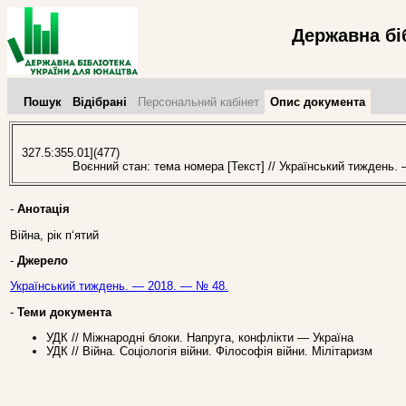
Державна бі
Пошук
Відібрані
Персональний кабінет
Опис документа
327.5:355.01](477)
Воєнний стан: тема номера [Текст] // Український тиждень. 
-
Анотація
Війна, рік п‘ятий
-
Джерело
Український тиждень. — 2018. — № 48.
-
Теми документа
УДК // Міжнародні блоки. Напруга, конфлікти — Україна
УДК // Війна. Соціологія війни. Філософія війни. Мілітаризм