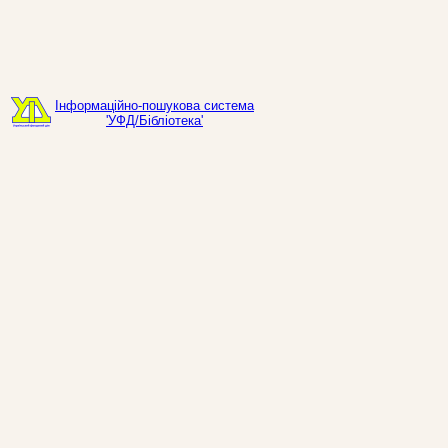
Інформаційно-пошукова система
'УФД/Бібліотека'