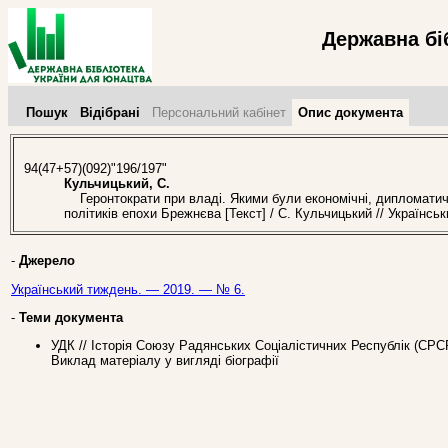
Державна бі
Пошук
Відібрані
Персональний кабінет
Опис документа
94(47+57)(092)"196/197"
Кульчицький, С.
Геронтократи при владі. Якими були економічні, дипломатичн
політиків епохи Брежнєва [Текст] / С. Кульчицький // Українс
-
Джерело
Український тиждень. — 2019. — № 6.
-
Теми документа
УДК // Історія Союзу Радянських Соціалістичних Республік (СР
Виклад матеріалу у вигляді біографії