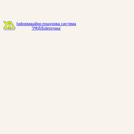
Інформаційно-пошукова система
'УФД/Бібліотека'