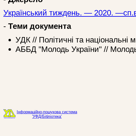
Український тиждень. — 2020. —сп.
-
Теми документа
УДК // Політичні та національні 
АББД "Молодь України" // Молодь
Інформаційно-пошукова система
'УФД/Бібліотека'