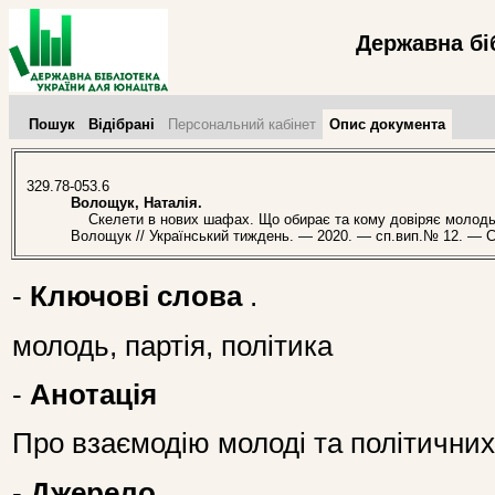
Державна бі
Пошук
Відібрані
Персональний кабінет
Опис документа
329.78-053.6
Волощук, Наталія.
Скелети в нових шафах. Що обирає та кому довіряє молодь в 
Волощук // Український тиждень. — 2020. — сп.вип.№ 12. — С.
-
Ключові слова
.
молодь, партія, політика
-
Анотація
Про взаємодію молоді та політичних 
-
Джерело