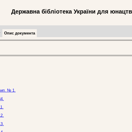
Державна бібліотека України для юнацт
т
Опис документа
вип. № 1.
4.
1.
2.
3.