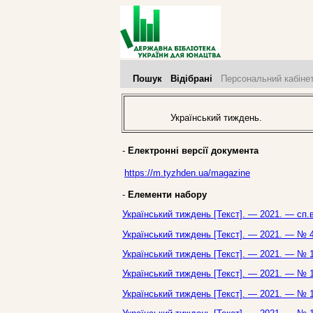
Пошук
Відібрані
Персональний кабіне
Український тиждень.
-
Електронні версії документа
https://m.tyzhden.ua/magazine
-
Елементи набору
Український тиждень [Текст]. — 2021. — сп.
Український тиждень [Текст]. — 2021. — № 4
Український тиждень [Текст]. — 2021. — № 1
Український тиждень [Текст]. — 2021. — № 1
Український тиждень [Текст]. — 2021. — № 1