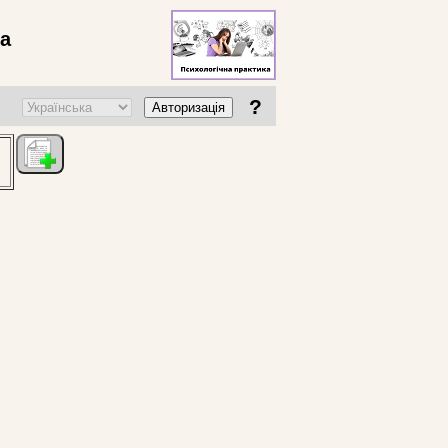
ва
?
Авторизація