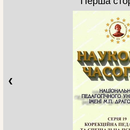
Перша стор
❮