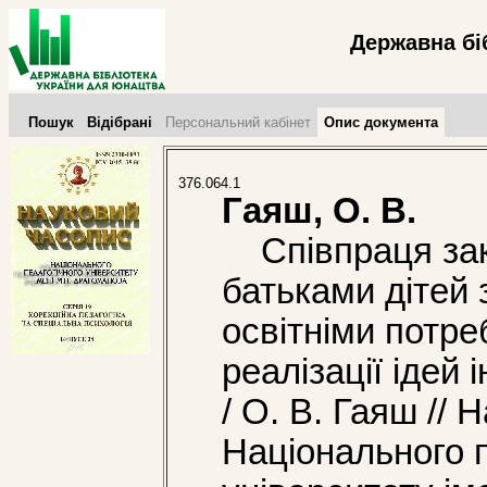
Державна бі
Пошук
Відібрані
Персональний кабінет
Опис документа
376.064.1
Гаяш, О. В.
Співпраця закл
батьками дітей
освітніми потр
реалізації ідей і
/ О. В. Гаяш //
Національного п