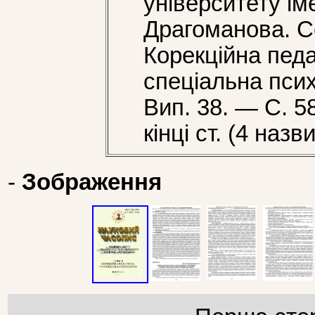
університету ім
Драгоманова. Се
Корекційна педа
спеціальна пси
Вип. 38. — С. 58
кінці ст. (4 назви
-
Зображення