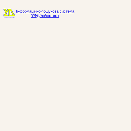
Інформаційно-пошукова система
'УФД/Бібліотека'