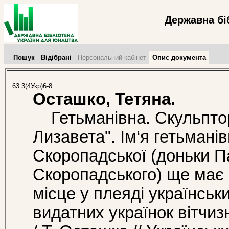
Державна бі
Пошук
Відібрані
Персональний кабінет
Опис документа
63.3(4Укр)6-8
Осташко, Тетяна.
Гетьманівна. Скульпто
Лизавета". Ім‘я гетьмані
Скоропадської (доньки 
Скоропадського) ще має п
місце у плеяді українськи
видатних українок вітчизня