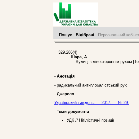
Пошук
Відібрані
Персональний кабіне
329.286(4)
Шара, А.
Вулиці з лівостороннім рухом [Тек
-
Анотація
- радикальний антиглобалістський рух
-
Джерело
Український тиждень. — 2017. — № 29.
-
Теми документа
УДК // Нігілістичні позиції