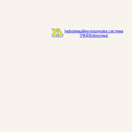
Інформаційно-пошукова система
'УФД/Бібліотека'