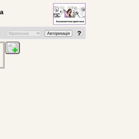
ва
?
Авторизація