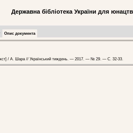
Державна бібліотека України для юнацт
т
Опис документа
ст] / А. Шара // Український тиждень. — 2017. — № 29. — С. 32-33.