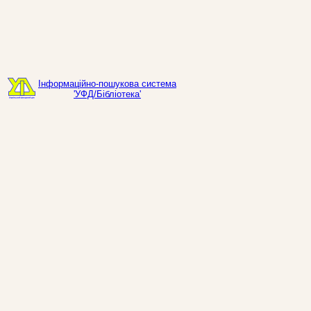
Інформаційно-пошукова система
'УФД/Бібліотека'