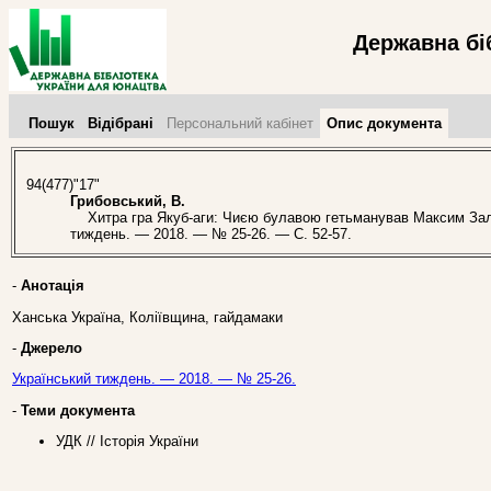
Державна бі
Пошук
Відібрані
Персональний кабінет
Опис документа
94(477)"17"
Грибовський, В.
Хитра гра Якуб-аги: Чиєю булавою гетьманував Максим Залізн
тиждень. — 2018. — № 25-26. — С. 52-57.
-
Анотація
Ханська Україна, Коліївщина, гайдамаки
-
Джерело
Український тиждень. — 2018. — № 25-26.
-
Теми документа
УДК // Історія України