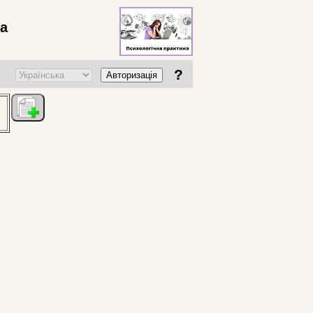
ва
?
Авторизація