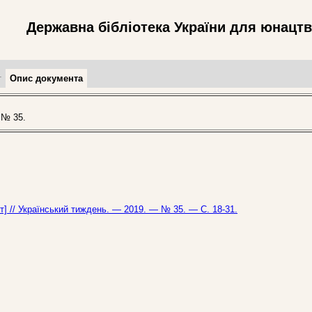
Державна бібліотека України для юнацт
т
Опис документа
 № 35.
т] // Український тиждень. — 2019. — № 35. — С. 18-31.