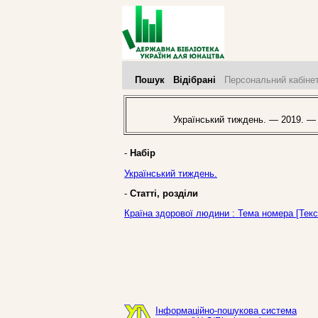
Пошук
Відібрані
Персональний кабіне
Український тиждень. — 2019. —
-
Набір
Український тиждень.
-
Статті, розділи
Країна здорової людини : Тема номера [Текс
Інформаційно-пошукова система