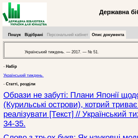
Державна бі
Пошук
Відібрані
Персональний кабінет
Опис документа
Український тиждень. — 2017. — № 51.
-
Набір
Український тиждень.
-
Статті, розділи
Образи не забуті: Плани Японії щод
(Курильські острови), котрий триває
реалізувати [Текст] // Український 
34-35.
Слово з трьох букв: Як науковці мод