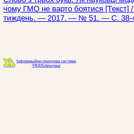
чому ГМО не варто боятися [Текст] /
тиждень. — 2017. — № 51. — С. 38-
Інформаційно-пошукова система
'УФД/Бібліотека'