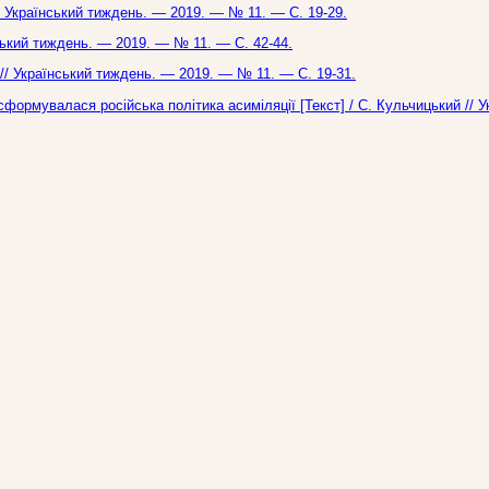
// Український тиждень. — 2019. — № 11. — С. 19-29.
нський тиждень. — 2019. — № 11. — С. 42-44.
 // Український тиждень. — 2019. — № 11. — С. 19-31.
формувалася російська політика асиміляції [Текст] / С. Кульчицький // У