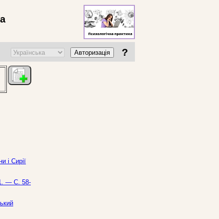
ва
?
Авторизація
и і Сирії
. — С. 58-
ський