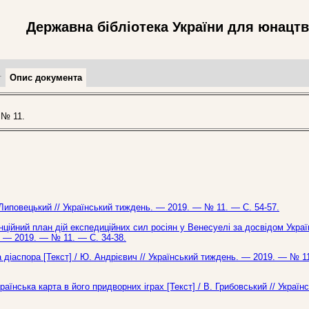
Державна бібліотека України для юнацт
т
Опис документа
 № 11.
С. Липовецький // Український тиждень. — 2019. — № 11. — С. 54-57.
нційний план дій експедиційних сил росіян у Венесуелі за досвідом Україн
. — 2019. — № 11. — С. 34-38.
 діаспора [Текст] / Ю. Андрієвич // Український тиждень. — 2019. — № 11
раїнська карта в його придворних іграх [Текст] / В. Грибовський // Україн