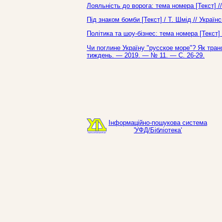
Лояльність до ворога: тема номера [Текст] 
Під знаком бомби [Текст] / Т. Шмід // Украї
Політика та шоу-бізнес: тема номера [Текст]
Чи поглине Україну "русское море"? Як транс
тиждень. — 2019. — № 11. — С. 26-29.
Інформаційно-пошукова система
'УФД/Бібліотека'