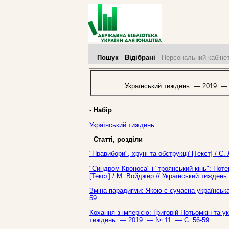
Пошук
Відібрані
Персональний кабіне
Український тиждень. — 2019. —
-
Набір
Український тиждень.
-
Статті, розділи
"Правибори", хруні та обструкції [Текст] / 
"Синдром Кроноса" і "троянський кінь": Поте
[Текст] / М. Войджер // Український тиждень
Зміна парадигми: Якою є сучасна українська
59.
Кохання з імперією: Ґригорій Потьомкін та ук
тиждень. — 2019. — № 11. — С. 56-59.