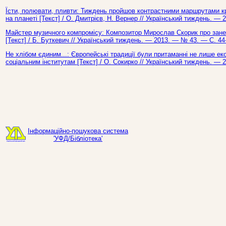
Їсти, полювати, пливти: Тиждень пройшов контрастними маршрутами к
на планеті [Текст] / О. Дмитрієв, Н. Вернер // Український тиждень. — 
Майстер музичного компромісу: Композитор Мирослав Скорик про зане
[Текст] / Б. Буткевич // Український тиждень. — 2013. — № 43. — С. 44
Не хлібом єдиним...: Європейські традиції були притаманні не лише ек
соціальним інститутам [Текст] / О. Сокирко // Український тиждень. — 
Інформаційно-пошукова система
'УФД/Бібліотека'