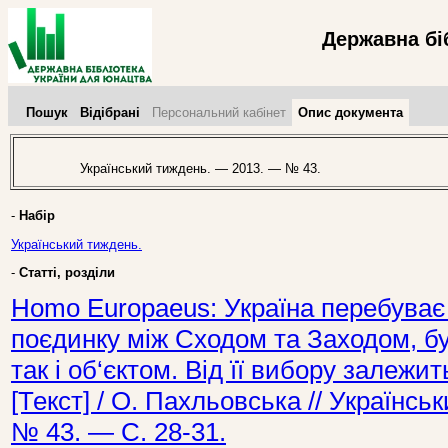
Державна бі
Пошук
Відібрані
Персональний кабінет
Опис документа
Український тиждень. — 2013. — № 43.
-
Набір
Український тиждень.
-
Статті, розділи
Homo Europaeus: Україна перебуває 
поєдинку між Сходом та Заходом, бу
так і об‘єктом. Від її вибору залежи
[Текст] / О. Пахльовська // Українс
№ 43. — С. 28-31.