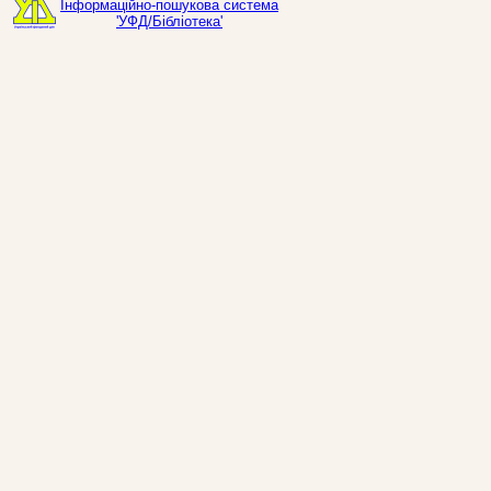
Інформаційно-пошукова система
'УФД/Бібліотека'