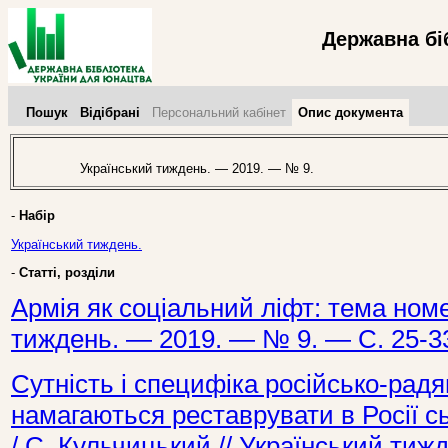
Державна бі
Пошук
Відібрані
Персональний кабінет
Опис документа
Український тиждень. — 2019. — № 9.
-
Набір
Український тиждень.
-
Статті, розділи
Армія як соціальний ліфт: тема номер
тиждень. — 2019. — № 9. — С. 25-3
Сутність і специфіка російсько-радя
намагаються реставрувати в Росії сь
/ С. Кульчицький // Український ти