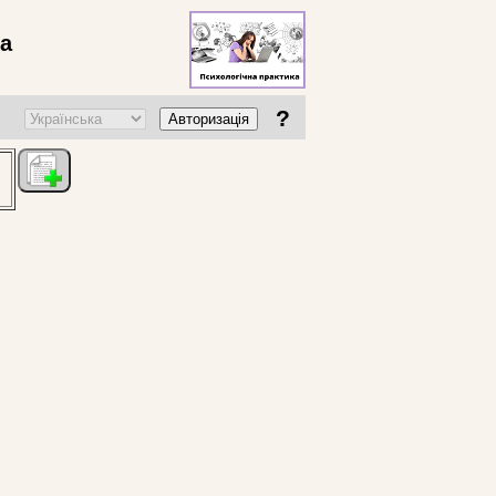
ва
?
Авторизація