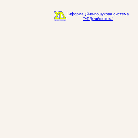
Інформаційно-пошукова система
'УФД/Бібліотека'