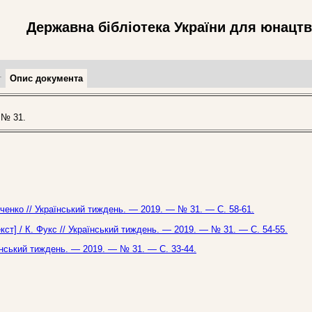
Державна бібліотека України для юнацт
т
Опис документа
 № 31.
анченко // Український тиждень. — 2019. — № 31. — С. 58-61.
кст] / К. Фукс // Український тиждень. — 2019. — № 31. — С. 54-55.
аїнський тиждень. — 2019. — № 31. — С. 33-44.