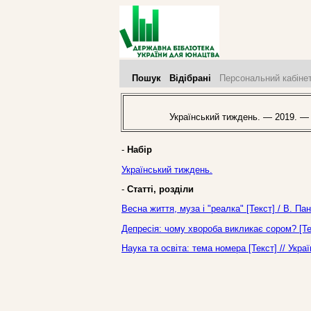
Пошук
Відібрані
Персональний кабіне
Український тиждень. — 2019. —
-
Набір
Український тиждень.
-
Статті, розділи
Весна життя, муза і "реалка" [Текст] / В. П
Депресія: чому хвороба викликає сором? [Те
Наука та освіта: тема номера [Текст] // Укр