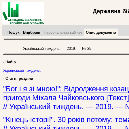
Державна бі
Пошук
Відібрані
Персональний кабінет
Опис документа
Український тиждень. — 2019. — № 25.
-
Набір
Український тиждень.
-
Статті, розділи
"Бог і я зі мною!": Відродження козац
пригоди Міхала Чайковського [Текст]
// Український тиждень. — 2019. — 
"Кінець історії". 30 років потому: те
// Український тиждень. — 2019. — 