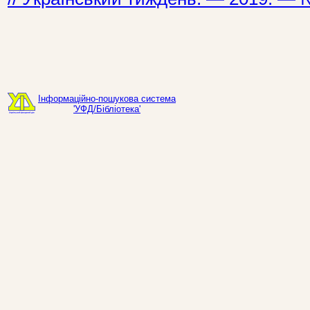
Інформаційно-пошукова система
'УФД/Бібліотека'