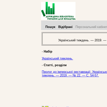
Пошук
Відібрані
Персональний кабіне
Український тиждень. — 2019. —
-
Набір
Український тиждень.
-
Статті, розділи
Пролог до імперської реставрації: Українсько
тиждень. — 2019. — № 22. — С. 54-57.