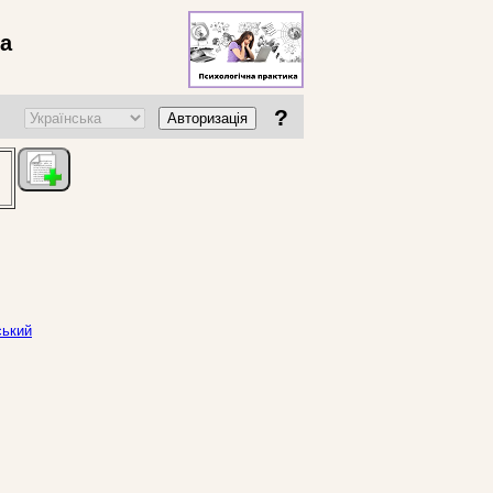
ва
?
Авторизація
ський