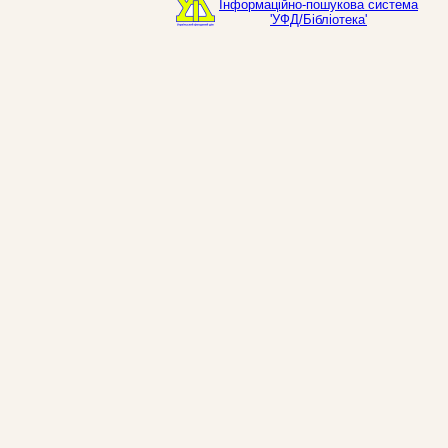
Інформаційно-пошукова система
'УФД/Бібліотека'