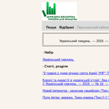
Пошук
Відібрані
Персональний кабіне
Український тиждень. — 2019. —
-
Набір
Український тиждень.
-
Статті, розділи
"9 травня є днем річниці свята Арміії УНР" 
Королі та династії в українській історії: Два
// Український тиждень. — 2019. — № 19. — 
Новий імператор - захисник пацифізму [Текс
Поле битви: мережа. Тема номера [Текст] //