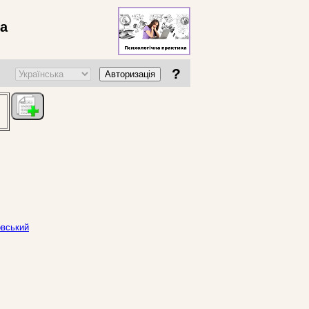
ва
?
Авторизація
овський