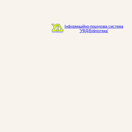
Інформаційно-пошукова система
'УФД/Бібліотека'