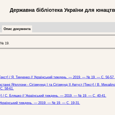
Державна бібліотека України для юнацт
т
Опис документа
 № 19.
[Текст] / Я. Тинченко // Український тиждень. — 2019. — № 19. — С. 56-57.
 останні Яґеллони - Сігізмуннд І та Сігізмунд ІІ Август [Текст] / В. Михайл
С. 58-61.
т] / С. Бляшко // Український тиждень. — 2019. — № 19. — С. 40-41.
 Український тиждень. — 2019. — № 19. — С. 19-31.