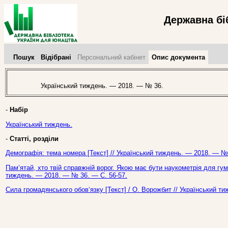
Державна бі
Пошук
Відібрані
Персональний кабінет
Опис документа
Український тиждень. — 2018. — № 36.
-
Набір
Український тиждень.
-
Статті, розділи
Демографія: тема номера [Текст] // Український тиждень. — 2018. — № 
Пам‘ятай, хто твій справжній ворог. Якою має бути наукометрія для гуман
тиждень. — 2018. — № 36. — С. 56-57.
Сила громадянського обов‘язку [Текст] / О. Ворожбит // Український т