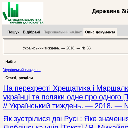
Державна бі
Пошук
Відібрані
Персональний кабінет
Опис документа
Український тиждень. — 2018. — № 33.
-
Набір
Український тиждень.
-
Статті, розділи
На перехресті Хрещатика і Маршалко
українці та поляки одне про одного [Т
// Український тиждень. — 2018. — 
Як зустрілися дві Русі : Яке значен
Люблінська унія [Текст] / В. Михайл