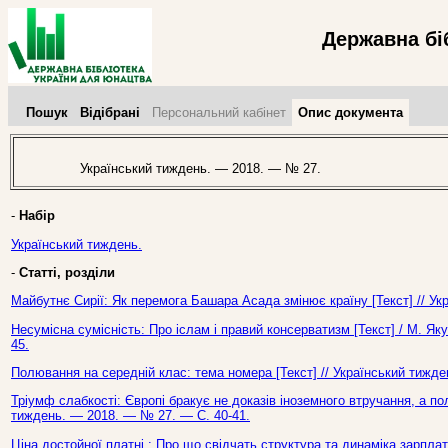
Державна бі
Пошук
Відібрані
Персональний кабінет
Опис документа
Український тиждень. — 2018. — № 27.
-
Набір
Український тиждень.
-
Статті, розділи
Майбутнє Сирії: Як перемога Башара Асада змінює країну [Текст] // У
Несумісна сумісність: Про іслам і правий консерватизм [Текст] / М. Як
45.
Полювання на середній клас: тема номера [Текст] // Український тижд
Тріумф слабкості: Європі бракує не доказів іноземного втручання, а полі
тиждень. — 2018. — № 27. — С. 40-41.
Ціна достойної платні : Про що свідчать структура та динаміка зарплат