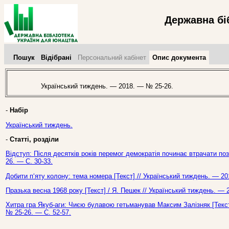
Державна бі
Пошук
Відібрані
Персональний кабінет
Опис документа
Український тиждень. — 2018. — № 25-26.
-
Набір
Український тиждень.
-
Статті, розділи
Відступ: Після десятків років перемог демократія починає втрачати поз
26. — С. 30-33.
Добити п‘яту колону: тема номера [Текст] // Український тиждень. — 2
Празька весна 1968 року [Текст] / Я. Пешек // Український тиждень. — 
Хитра гра Якуб-аги: Чиєю булавою гетьманував Максим Залізняк [Текст
№ 25-26. — С. 52-57.