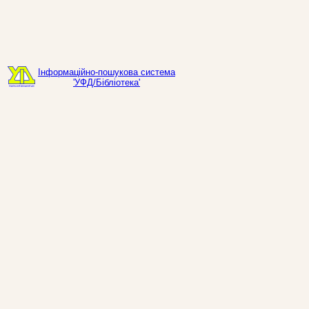
Інформаційно-пошукова система
'УФД/Бібліотека'