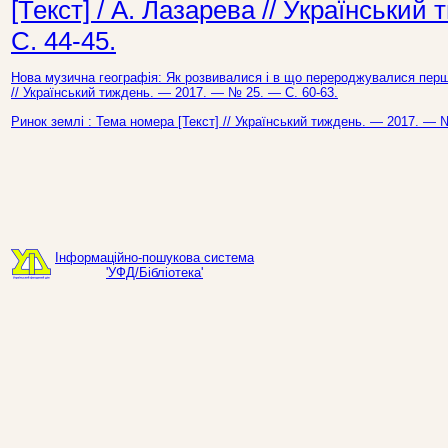
[Текст] / А. Лазарева // Українськи
С. 44-45.
Нова музична географія: Як розвивалися і в що перероджувалися перші
// Український тиждень. — 2017. — № 25. — С. 60-63.
Ринок землі : Тема номера [Текст] // Український тиждень. — 2017. — 
Інформаційно-пошукова система
'УФД/Бібліотека'