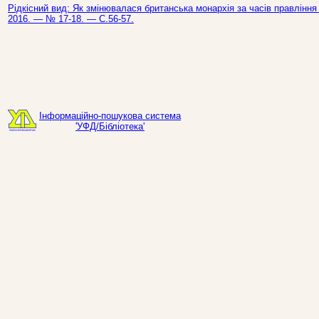
Рідкісний вид: Як змінювалася британська монархія за часів правління Є
2016. — № 17-18. — С.56-57.
Інформаційно-пошукова система
'УФД/Бібліотека'