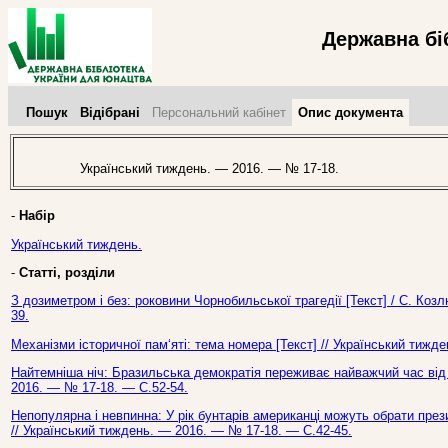
Державна бі
Пошук
Відібрані
Персональний кабінет
Опис документа
Український тиждень. — 2016. — № 17-18.
-
Набір
Український тиждень.
-
Статті, розділи
З дозиметром і без: роковини Чорнобильської трагедії [Текст] / С. Коз
39.
Механізми історичної пам‘яті: тема номера [Текст] // Український тижд
Найтемніша ніч: Бразильська демократія переживає найважчий час від к
2016. — № 17-18. — С.52-54.
Непопулярна і невпинна: У рік бунтарів американці можуть обрати през
// Український тиждень. — 2016. — № 17-18. — С.42-45.