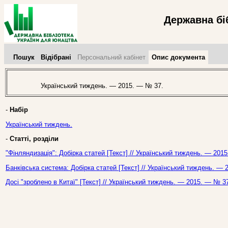
Державна бі
Пошук
Відібрані
Персональний кабінет
Опис документа
Український тиждень. — 2015. — № 37.
-
Набір
Український тиждень.
-
Статті, розділи
"Фінляндизація": Добірка статей [Текст] // Український тиждень. — 201
Банківська система: Добірка статей [Текст] // Український тиждень. —
Досі "зроблено в Китаї" [Текст] // Український тиждень. — 2015. — № 3