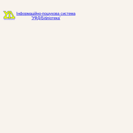
Інформаційно-пошукова система
'УФД/Бібліотека'