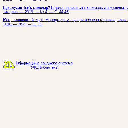
Що слухав Тев‘є-молочар? Відома на весь світ клезмерська музична трад
тиждень. — 2016. — № 4. — С. 44-46.
Юні, талановиті й скуті: Молодь світу - це пригноблена меншина, вона 
2016. — № 4. — С. 33.
Інформаційно-пошукова система
'УФД/Бібліотека'