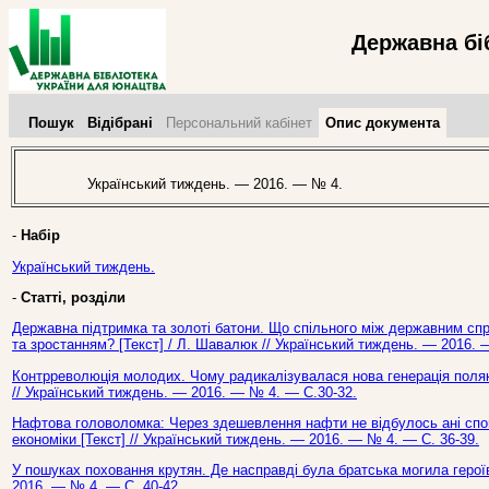
Державна бі
Пошук
Відібрані
Персональний кабінет
Опис документа
Український тиждень. — 2016. — № 4.
-
Набір
Український тиждень.
-
Статті, розділи
Державна підтримка та золоті батони. Що спільного між державним сп
та зростанням? [Текст] / Л. Шавалюк // Український тиждень. — 2016. 
Контрреволюція молодих. Чому радикалізувалася нова генерація поляків 
// Український тиждень. — 2016. — № 4. — С.30-32.
Нафтова головоломка: Через здешевлення нафти не відбулось ані сповіл
економіки [Текст] // Український тиждень. — 2016. — № 4. — С. 36-39.
У пошуках поховання крутян. Де насправді була братська могила героїв
2016. — № 4. — С. 40-42.