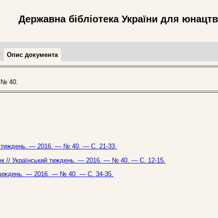
Державна бібліотека України для юнацт
т
Опис документа
 № 40.
й тиждень. — 2016. — № 40. — С. 21-33.
люк // Український тиждень. — 2016. — № 40. — С. 12-15.
й тиждень. — 2016. — № 40. — С. 34-35.