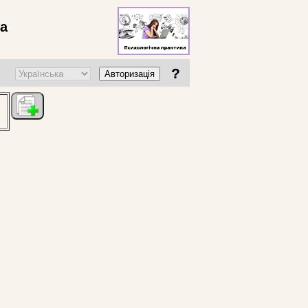
ва
?
Авторизація