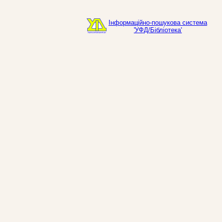
Інформаційно-пошукова система
'УФД/Бібліотека'