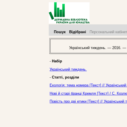
Пошук
Відібрані
Персональний кабіне
Український тиждень. — 2016. —
-
Набір
Український тиждень.
-
Статті, розділи
Екологія: тема номера [Текст] // Українськи
Нові й старі бранці Кремля [Текст] / С. Коз
Повість про дві етики [Текст] // Українськи